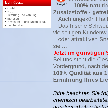
Mehr über...
100% naturb
Kontakt
Zusatzstoffe - getrei
AGB
Lieferung und Zahlung
Auch ungekühlt halt
Impressum
Privatsphäre und Datenschutz
Das frische Schweize
Fachhändler
vielseitigen Kunden
oder attraktiven Sn
sie....
Jetzt im günstigen 
Bei uns steht die Ges
Vordergrund, nach de
100% Qualität aus 1
Ernährung Ihres Lie
Bitte beachten Sie f
chemisch bearbeitete
handgefertigten Natu