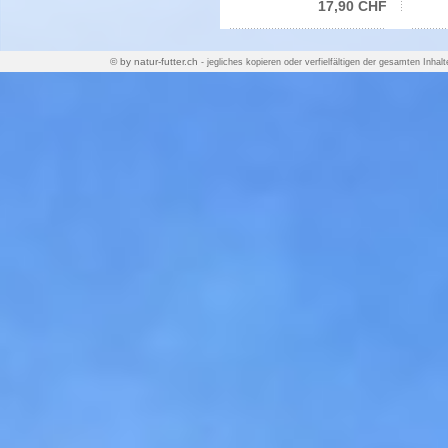
17,90 CHF
© by natur-futter.ch
- jegliches kopieren oder verfielfältigen der ge