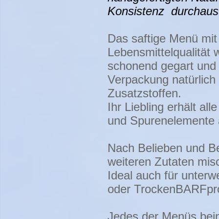
Konsistenz durchaus
Das saftige Menü mit 
Lebensmittelqualität
schonend gegart und 
Verpackung natürlich
Zusatzstoffen.
Ihr Liebling erhält al
und Spurenelemente 
Nach Belieben und Be
weiteren Zutaten mis
Ideal auch für unter
oder TrockenBARFpr
Jedes der Menüs beinh